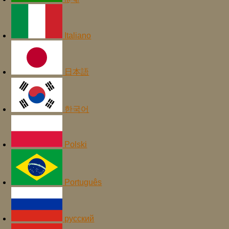
Italiano
日本語
한국어
Polski
Português
русский