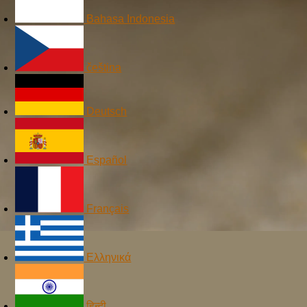
Bahasa Indonesia
čeština
Deutsch
Español
Français
Ελληνικά
हिन्दी