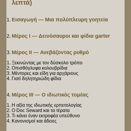
λεπτά)
Εισαγωγή — Μια πολύπλευρη γοητεία
Μέρος I — Δεινόσαυροι και φίδια garter
Μέρος II — Ανεβάζοντας ρυθμό
Ξεκινώντας με τον δύσκολο τρόπο
Οπισθόγλυφα κολουβρίδια
Μέντορες και είδη για αρχάριους
Γιατί δηλητηριώδη φίδια
Μέρος III — Ο ιδιωτικός τομέας
Η αξία της ιδιωτικής ερπετολογίας
Ο Doc Seward και τα τέρατα
Τι κάνει έναν εκτροφέα υπεύθυνο
Κανονισμοί και άδειες