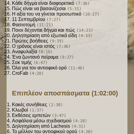
Κάθε δήγμα είναι διαφορετικό
(7:36)
Πώς είναι να βασανίζεσαι
(5:31)
Η αξία του να γίνεται προσωπικό
(10:27)
11 Σεπτεμβρίου
(7:27)
Φασιοτομή
(11:21)
Ποιοι δέχονται δήγμα και πώς
(14:23)
Δηλητηρίαση από εξωτικά είδη
(4:33)
Πρώτες βοήθειες
(9:39)
Ο χρόνος είναι ιστός
(7:36)
Αναφυλαξία
(8:10)
Ένα ζωντανό πείραμα
(9:27)
Σοκ τιμής
(6:47)
Όλα για τον αντιοφικό ορό
(11:46)
CroFab
(4:20)
Επιπλέον αποσπάσματα
(1:02:00)
Κακές συνήθειες
(2:38)
Κλωβοί
(1:37)
Εκθέσεις ερπετών
(3:47)
Ασφάλεια μέσω σχεδιασμού
(4:18)
Δηλητηρίαση από Lachesis
(4:31)
Το μέλλον του αντιοφικού ορού
(4:20)