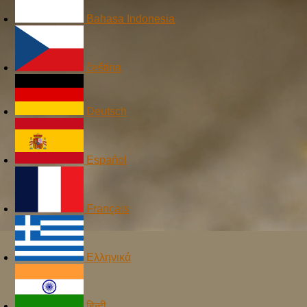
Bahasa Indonesia
čeština
Deutsch
Español
Français
Ελληνικά
हिन्दी