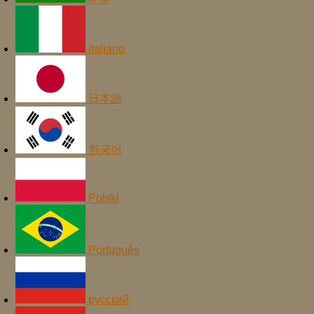
Italiano
日本語
한국어
Polski
Português
русский