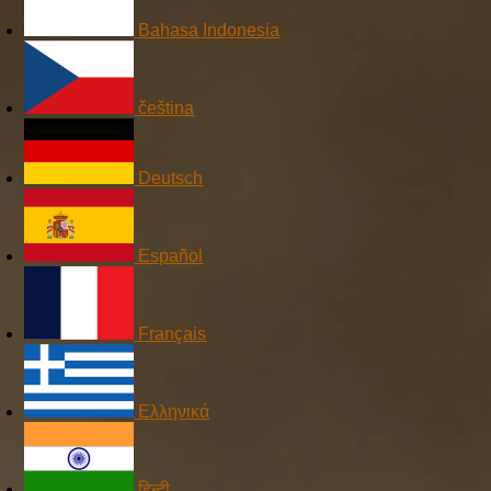
Bahasa Indonesia
čeština
Deutsch
Español
Français
Ελληνικά
हिन्दी