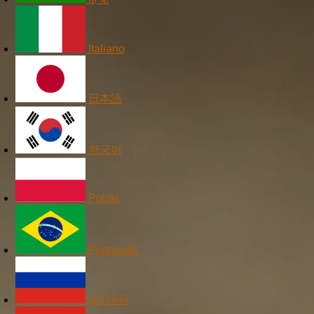
Italiano
日本語
한국어
Polski
Português
русский